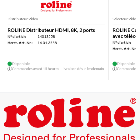
Distributeur Vidéo
Sélecteur Vidéo
ROLINE Distributeur HDMI, 8K, 2 ports
ROLINE Comm
avec téléc
N° d'article
14013558
N° d'article
Herst.-Art.-Nr.:
14.01.3558
Herst.-Art.-Nr.:
Disponible
Disponible
Commandes avant 15 heures – livraison dès le lendemain
Commandes ava