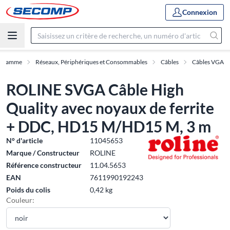
Connexion
Gamme
Réseaux, Périphériques et Consommables
Câbles
Câbles VGA
ROLINE SVGA Câble High
Quality avec noyaux de ferrite
+ DDC, HD15 M/HD15 M, 3 m
N° d'article
11045653
Marque / Constructeur
ROLINE
Référence constructeur
11.04.5653
EAN
7611990192243
Poids du colis
0,42 kg
Couleur: