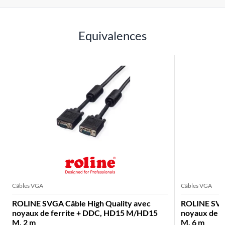
Equivalences
Câbles VGA
Câbles VGA
ROLINE SVGA Câble High Quality avec
ROLINE SVGA
noyaux de ferrite + DDC, HD15 M/HD15
noyaux de 
M, 2 m
M, 6 m