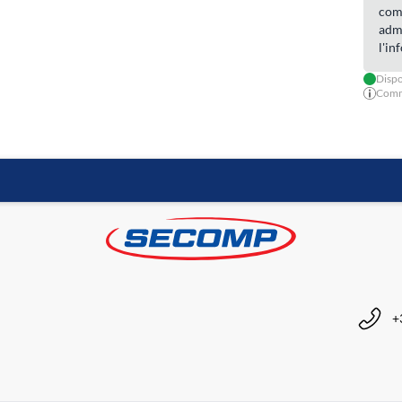
com
admi
l'in
Dispo
Comma
+