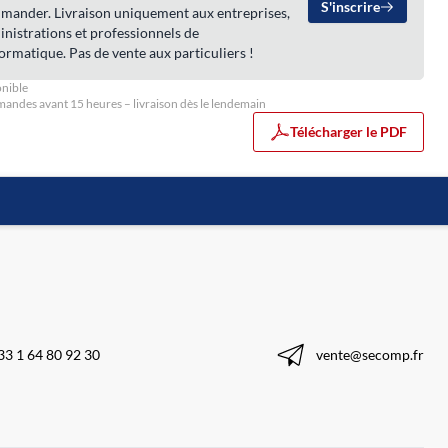
S'inscrire
mander. Livraison uniquement aux entreprises,
nistrations et professionnels de
formatique. Pas de vente aux particuliers !
nible
ndes avant 15 heures – livraison dès le lendemain
Télécharger le PDF
33 1 64 80 92 30
vente@secomp.fr