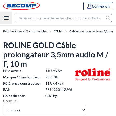
Connexion
x, Périphériques et Consommables
Câbles
Câbles avec connecteurs 3,5mm
ROLINE GOLD Câble
prolongateur 3,5mm audio M /
F, 10 m
N° d'article
11094759
Marque / Constructeur
ROLINE
Référence constructeur
11.09.4759
EAN
7611990112296
Poids du colis
0,46 kg
Couleur: