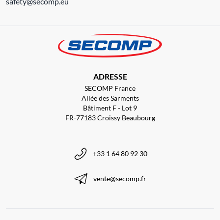
safety@secomp.eu
ADRESSE
SECOMP France
Allée des Sarments
Bâtiment F - Lot 9
FR-77183 Croissy Beaubourg
+33 1 64 80 92 30
vente@secomp.fr