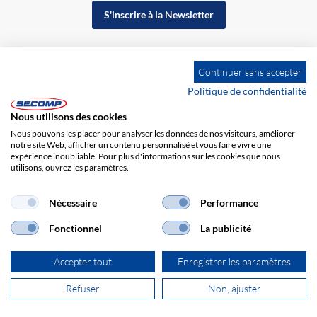
S'inscrire à la Newsletter
Continuer sans accepter
Politique de confidentialité
Nous utilisons des cookies
Nous pouvons les placer pour analyser les données de nos visiteurs, améliorer
notre site Web, afficher un contenu personnalisé et vous faire vivre une
expérience inoubliable. Pour plus d'informations sur les cookies que nous
utilisons, ouvrez les paramètres.
Impression
CGV
Responsabilité
Protection des données
Nécessaire
Performance
Fonctionnel
La publicité
Accepter tout
Enregistrer les paramètres
Refuser
Non, ajuster
© 2026 SECOMP France SARL. Tous droits réservés.
powered by polynorm