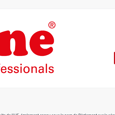
Les produits de la marque ROL
intensif.
En offrant 5 ans de garantie 
garantissons cette qualité.
ROLINE ― La qualité fait la di
its de l'UE, également connu sous le nom de Règlement sur la sécu