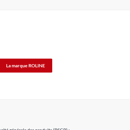
INE ont été conçus pour un usage professionnel
de fonctionnement des produits ROLINE, nous vous
fférence.
La marque ROLINE
rité générale des produits (RSGP) :