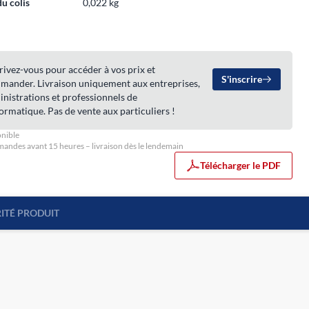
du colis
0,022 kg
rivez-vous pour accéder à vos prix et
S'inscrire
mander. Livraison uniquement aux entreprises,
nistrations et professionnels de
formatique. Pas de vente aux particuliers !
nible
ndes avant 15 heures – livraison dès le lendemain
Télécharger le PDF
ITÉ PRODUIT