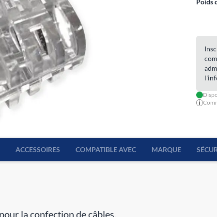
Poids 
Insc
com
admi
l'in
Dispo
Comma
ACCESSOIRES
COMPATIBLE AVEC
MARQUE
SÉCUR
our la confection de câbles.