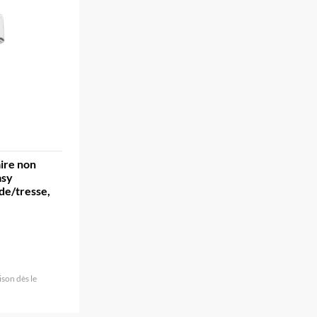
ire non
asy
de/tresse,
son dès le