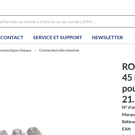
CONTACT
SERVICE ET SUPPORT
NEWSLETTER
onnectique réseaux
Connecteurs/Accessoires
RO
45 
po
21.
N° d'ar
Marque
Référe
EAN