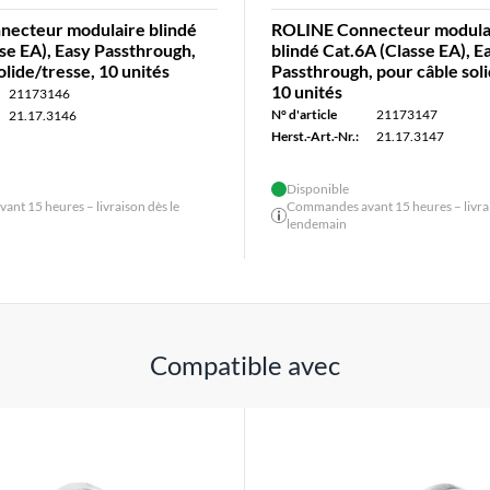
ecteur modulaire blindé
ROLINE Connecteur modula
se EA), Easy Passthrough,
blindé Cat.6A (Classe EA), E
olide/tresse, 10 unités
Passthrough, pour câble soli
10 unités
21173146
N° d'article
21173147
21.17.3146
Herst.-Art.-Nr.:
21.17.3147
Disponible
nt 15 heures – livraison dès le
Commandes avant 15 heures – livrai
lendemain
Compatible avec