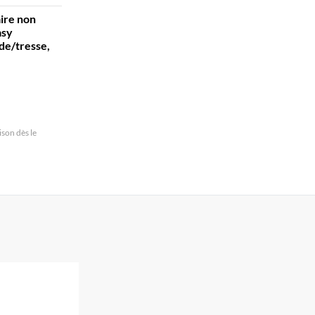
ire non
asy
de/tresse,
son dès le