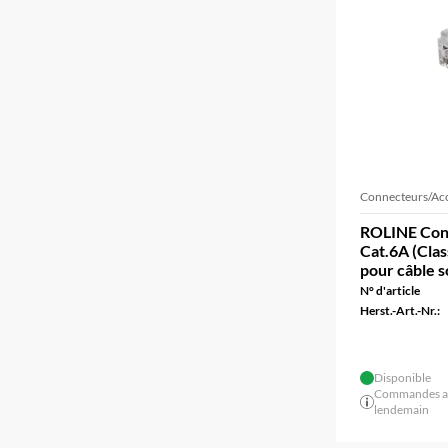
Connecteurs/Acc
ROLINE Conn
Cat.6A (Clas
pour câble s
N° d'article
Herst.-Art.-Nr.:
Disponible
Commandes ava
lendemain