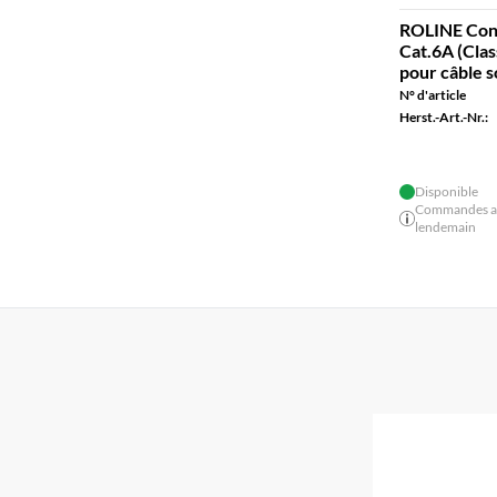
ROLINE Conn
Cat.6A (Clas
pour câble s
N° d'article
Herst.-Art.-Nr.:
Disponible
Commandes ava
lendemain