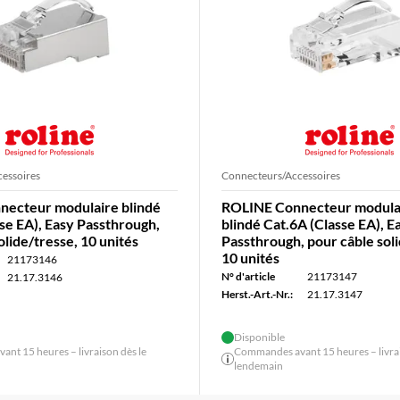
essoires
Connecteurs/Accessoires
ecteur modulaire blindé
ROLINE Connecteur modula
se EA), Easy Passthrough,
blindé Cat.6A (Classe EA), E
olide/tresse, 10 unités
Passthrough, pour câble soli
10 unités
21173146
N° d'article
21173147
21.17.3146
Herst.-Art.-Nr.:
21.17.3147
Disponible
nt 15 heures – livraison dès le
Commandes avant 15 heures – livrai
lendemain