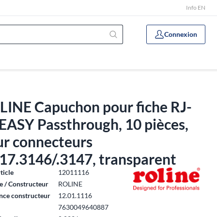
Info EN
Connexion
LINE Capuchon pour fiche RJ-
EASY Passthrough, 10 pièces,
ur connecteurs
17.3146/.3147, transparent
ticle
12011116
 / Constructeur
ROLINE
nce constructeur
12.01.1116
7630049640887