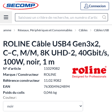
Connexion
Gamme
Réseaux, Périphériques et Consommables
Câbles
Câbles USB
ROLINE Câble USB4 Gen3x2,
C–C, M/M, 8K UHD-2, 40Gbit/s,
100W, noir, 1 m
N° d'article
11029082
Marque / Constructeur
ROLINE
Référence constructeur
11.02.9082
EAN
7630049624894
Poids du colis
0,046 kg
Couleur: