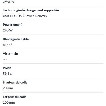
externe
Technologie de chargement supportée
USB-PD - USB Power Delivery
Power (max.)
240 W
Blindage du câble
blindé
Vis à main
non
Poids
59.1 g
Hauteur du colis
20 mm
Largeur du colis
100 mm