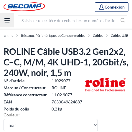
Connexion
Gamme
Réseaux, Périphériques et Consommables
Câbles
Câbles USB
ROLINE Câble USB3.2 Gen2x2,
C–C, M/M, 4K UHD-1, 20Gbit/s,
240W, noir, 1,5 m
N° d'article
11029077
Marque / Constructeur
ROLINE
Référence constructeur
11.02.9077
EAN
7630049624887
Poids du colis
0,2 kg
Couleur: