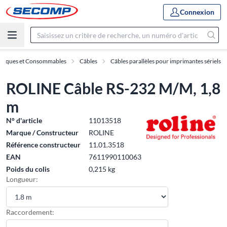
Connexion
ériques et Consommables
Câbles
Câbles parallèles pour imprimantes sériels
ROLINE Câble RS-232 M/M, 1,8
m
N° d'article
11013518
Marque / Constructeur
ROLINE
Référence constructeur
11.01.3518
EAN
7611990110063
Poids du colis
0,215 kg
Longueur:
Raccordement: