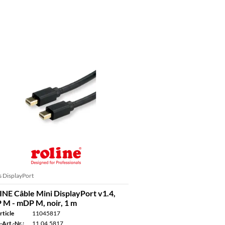
s DisplayPort
NE Câble Mini DisplayPort v1.4,
M - mDP M, noir, 1 m
rticle
11045817
-Art.-Nr.:
11.04.5817