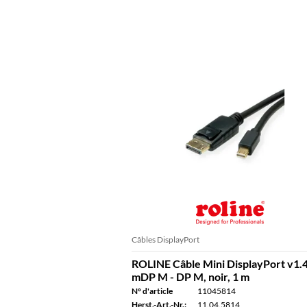
Câbles DisplayPort
ROLINE Câble Mini DisplayPort v1.4
mDP M - DP M, noir, 1 m
N° d'article
11045814
Herst.-Art.-Nr.:
11.04.5814