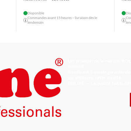
Disponible
Dis
Commandes avant 15 heures – livraison dès le
Com
lendemain
le
Les produits de la marque ROL
intensif.
En offrant 5 ans de garantie 
garantissons cette qualité.
ROLINE ― La qualité fait la di