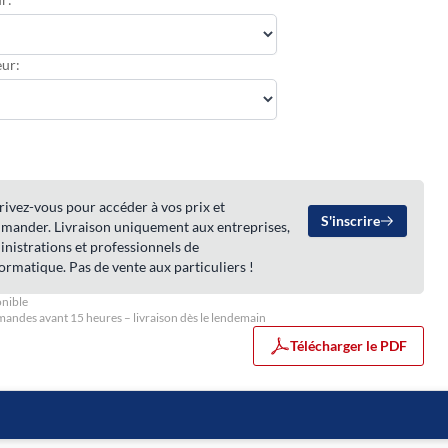
ur:
rivez-vous pour accéder à vos prix et
S'inscrire
mander. Livraison uniquement aux entreprises,
nistrations et professionnels de
formatique. Pas de vente aux particuliers !
nible
ndes avant 15 heures – livraison dès le lendemain
Télécharger le PDF