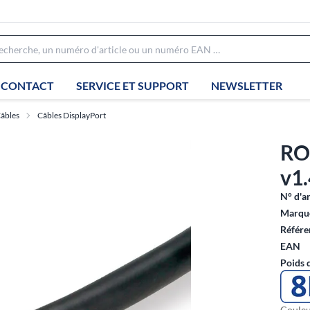
CONTACT
SERVICE ET SUPPORT
NEWSLETTER
âbles
Câbles DisplayPort
RO
v1.
N° d'ar
Marque
Référe
EAN
Poids 
Couleu