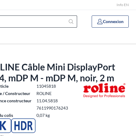
Info EN
Connexion
LINE Câble Mini DisplayPort
4, mDP M - mDP M, noir, 2 m
ticle
11045818
 / Constructeur
ROLINE
nce constructeur
11.04.5818
7611990176243
du colis
0,07 kg
r: