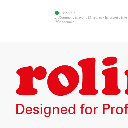
Disponible
Commandes avant 15 heures – livraison dès le
lendemain