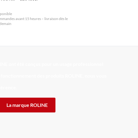
ponible
mandes avant 15 heures – livraison dès le
ndemain
INE ont été conçus pour un usage professionnel
de fonctionnement des produits ROLINE, nous vous
fférence.
La marque ROLINE