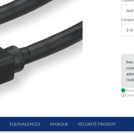
Longue
Insc
com
admi
l'in
Dispo
Comma
EQUIVALENCES
MARQUE
SÉCURITÉ PRODUIT