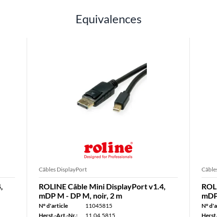
Equivalences
Câbles DisplayPort
Câble
,
ROLINE Câble Mini DisplayPort v1.4,
ROLI
mDP M - DP M, noir, 2 m
mDP 
N° d'article
11045815
N° d'a
Herst.-Art.-Nr.:
11.04.5815
Herst.