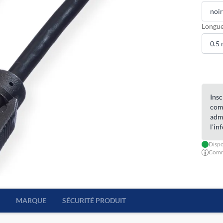
Longue
Insc
com
admi
l'in
Dispo
Comma
MARQUE
SÉCURITÉ PRODUIT