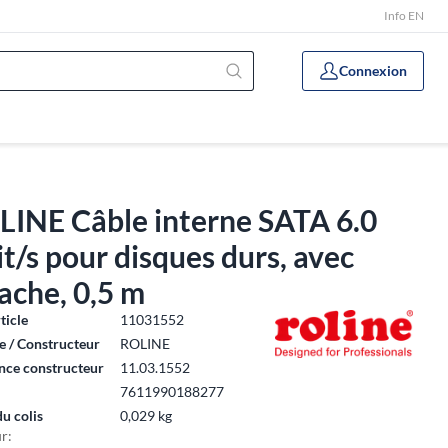
Info EN
Connexion
LINE Câble interne SATA 6.0
t/s pour disques durs, avec
ache, 0,5 m
ticle
11031552
 / Constructeur
ROLINE
nce constructeur
11.03.1552
7611990188277
du colis
0,029 kg
r: