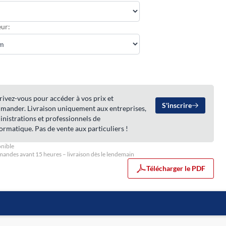
ur:
rivez-vous pour accéder à vos prix et
S'inscrire
mander. Livraison uniquement aux entreprises,
nistrations et professionnels de
formatique. Pas de vente aux particuliers !
nible
ndes avant 15 heures – livraison dès le lendemain
Télécharger le PDF