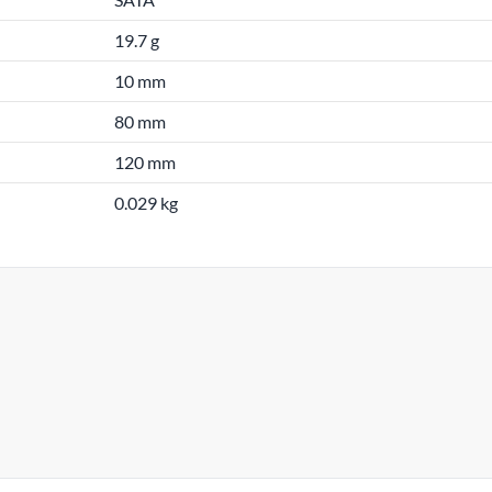
19.7 g
10 mm
80 mm
120 mm
0.029 kg