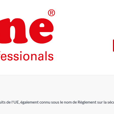
Les produits de la marque ROL
intensif.
En offrant 5 ans de garantie 
garantissons cette qualité.
ROLINE ― La qualité fait la di
its de l'UE, également connu sous le nom de Règlement sur la sécu