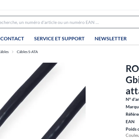
CONTACT
SERVICE ET SUPPORT
NEWSLETTER
âbles
Câbles S-ATA
RO
Gbi
att
N° d'ar
Marque
Référe
EAN
Poids 
Couleu