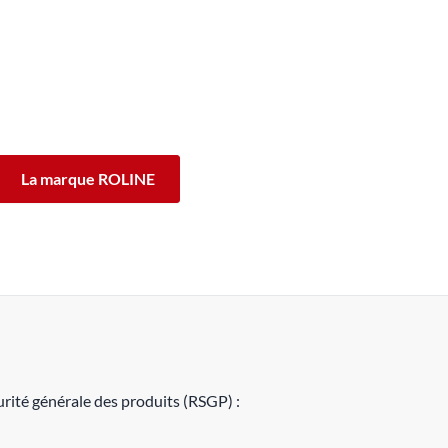
INE ont été conçus pour un usage professionnel
de fonctionnement des produits ROLINE, nous vous
fférence.
La marque ROLINE
rité générale des produits (RSGP) :