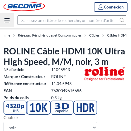
Connexion
Gamme
Réseaux, Périphériques et Consommables
Câbles
Câbles HDMI
ROLINE Câble HDMI 10K Ultra
High Speed, M/M, noir, 3 m
N° d'article
11045943
Marque / Constructeur
ROLINE
Référence constructeur
11.04.5943
EAN
7630049615656
Poids du colis
0,3 kg
Couleur: