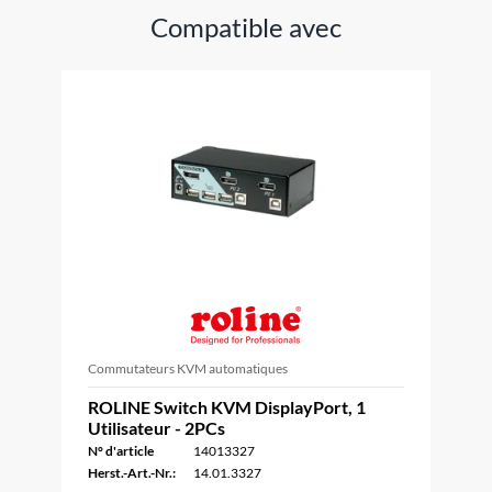
Compatible avec
Commutateurs KVM automatiques
ROLINE Switch KVM DisplayPort, 1
Utilisateur - 2PCs
N° d'article
14013327
Herst.-Art.-Nr.:
14.01.3327