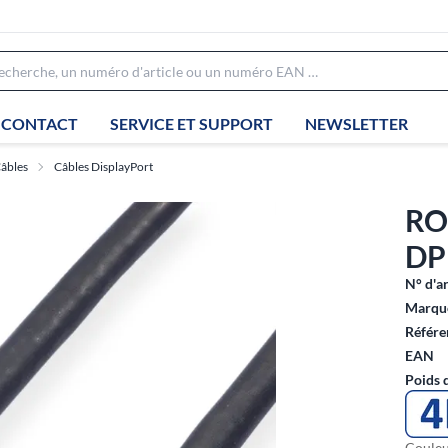
CONTACT
SERVICE ET SUPPORT
NEWSLETTER
âbles
Câbles DisplayPort
RO
DP 
N° d'ar
Marque
Référe
EAN
Poids 
Couleu