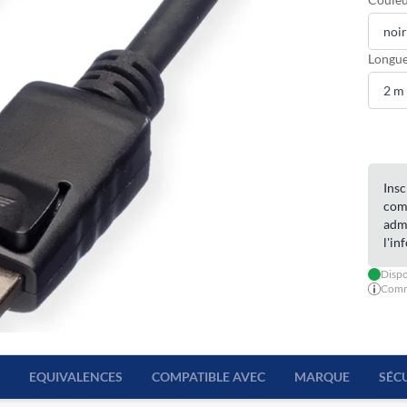
Longue
Insc
com
admi
l'in
Dispo
Comma
EQUIVALENCES
COMPATIBLE AVEC
MARQUE
SÉC