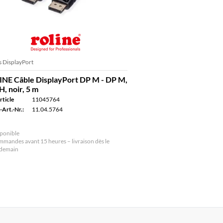
s DisplayPort
NE Câble DisplayPort DP M - DP M,
, noir, 5 m
rticle
11045764
-Art.-Nr.:
11.04.5764
ponible
mandes avant 15 heures – livraison dès le
ndemain