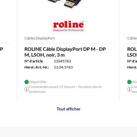
Câbles DisplayPort
Câble
DP
ROLINE Câble DisplayPort DP M - DP
ROLI
M, LSOH, noir, 3 m
LSOH
N° d'article
11045763
N° d'a
Herst.-Art.-Nr.:
11.04.5763
Herst.
Disponible
Dis
Commandes avant 15 heures – livraison dès le
Com
lendemain
le
Tout afficher