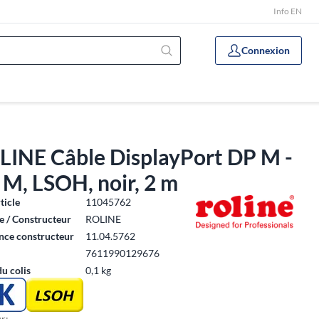
Info EN
Connexion
LINE Câble DisplayPort DP M -
M, LSOH, noir, 2 m
ticle
11045762
 / Constructeur
ROLINE
nce constructeur
11.04.5762
7611990129676
du colis
0,1 kg
r: