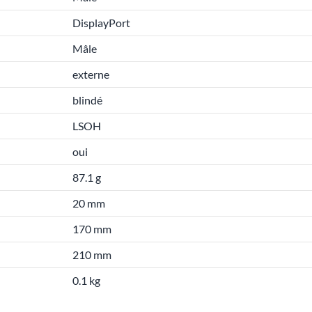
DisplayPort
Mâle
externe
blindé
LSOH
oui
87.1 g
20 mm
170 mm
210 mm
0.1 kg