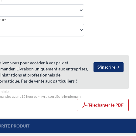
ur:
rivez-vous pour accéder à vos prix et
S'inscrire
mander. Livraison uniquement aux entreprises,
nistrations et professionnels de
formatique. Pas de vente aux particuliers !
nible
ndes avant 15 heures – livraison dès le lendemain
Télécharger le PDF
URITÉ PRODUIT