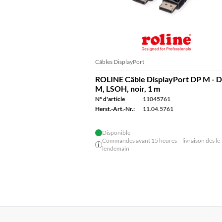
Câbles DisplayPort
ROLINE Câble DisplayPort DP M - 
M, LSOH, noir, 1 m
N° d'article
11045761
Herst.-Art.-Nr.:
11.04.5761
Disponible
Commandes avant 15 heures – livraison dès le
lendemain