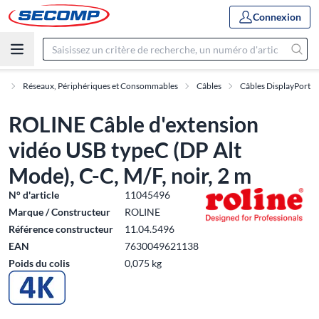
Connexion
e
Réseaux, Périphériques et Consommables
Câbles
Câbles DisplayPort
ROLINE Câble d'extension
vidéo USB typeC (DP Alt
Mode), C-C, M/F, noir, 2 m
N° d'article
11045496
Marque / Constructeur
ROLINE
Référence constructeur
11.04.5496
EAN
7630049621138
Poids du colis
0,075 kg