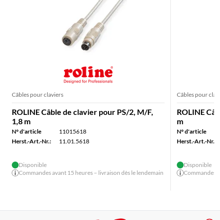
Câbles pour claviers
Câbles pour clav
ROLINE Câble de clavier pour PS/2, M/F,
ROLINE Câble
1,8 m
m
N° d'article
11015618
N° d'article
Herst.-Art.-Nr.:
11.01.5618
Herst.-Art.-Nr.:
Disponible
Disponible
Commandes avant 15 heures – livraison dès le lendemain
Commandes ava