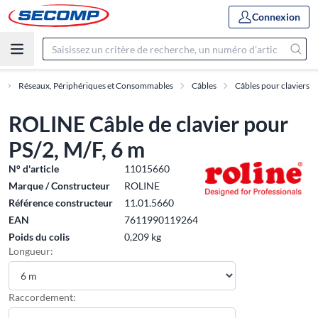
Connexion
Réseaux, Périphériques et Consommables
Câbles
Câbles pour claviers
ROLINE Câble de clavier pour
PS/2, M/F, 6 m
N° d'article
11015660
Marque / Constructeur
ROLINE
Référence constructeur
11.01.5660
EAN
7611990119264
Poids du colis
0,209 kg
Longueur:
Raccordement: