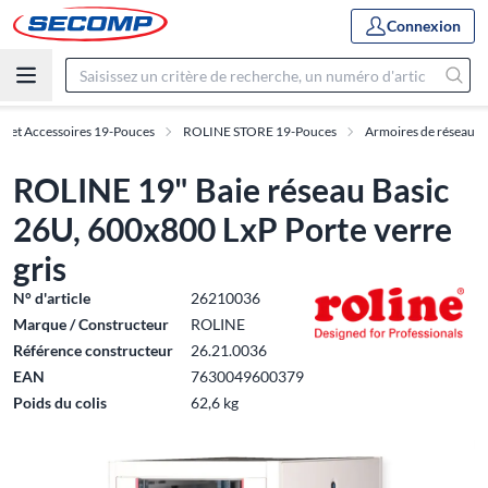
Connexion
s et Accessoires 19-Pouces
ROLINE STORE 19-Pouces
Armoires de réseau
ROLINE 19" Baie réseau Basic
26U, 600x800 LxP Porte verre
gris
N° d'article
26210036
Marque / Constructeur
ROLINE
Référence constructeur
26.21.0036
EAN
7630049600379
Poids du colis
62,6 kg