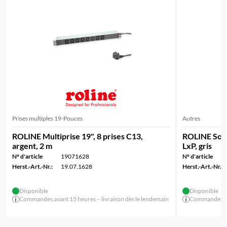
Prises multiples 19-Pouces
Autres
ROLINE Multiprise 19", 8 prises C13,
ROLINE Socl
argent, 2 m
LxP, gris
N° d'article
19071628
N° d'article
Herst.-Art.-Nr.:
19.07.1628
Herst.-Art.-Nr.:
Disponible
Disponible
Commandes avant 15 heures – livraison dès le lendemain
Commandes ava