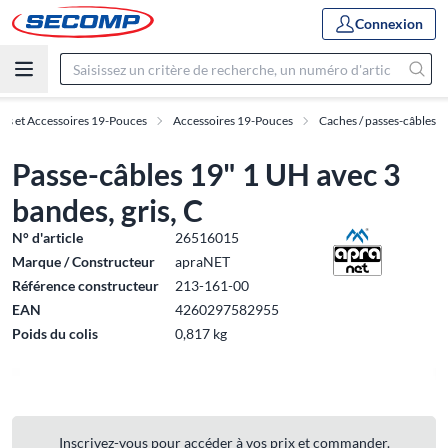
Connexion
es et Accessoires 19-Pouces
Accessoires 19-Pouces
Caches / passes-câbles
Passe-câbles 19" 1 UH avec 3
bandes, gris, C
N° d'article
26516015
Marque / Constructeur
apraNET
Référence constructeur
213-161-00
EAN
4260297582955
Poids du colis
0,817 kg
Inscrivez-vous pour accéder à vos prix et commander.