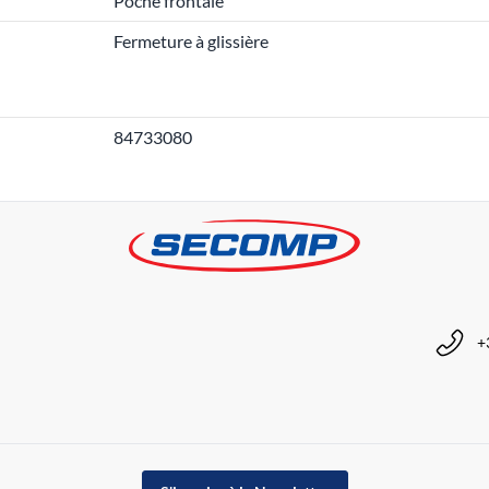
Poche frontale
Fermeture à glissière
84733080
+