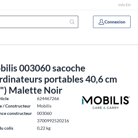
Info EN
Connexion
bilis 003060 sacoche
rdinateurs portables 40,6 cm
") Malette Noir
ticle
624467266
 / Constructeur
Mobilis
nce constructeur
003060
3700992520216
du colis
0,22 kg