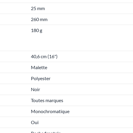
25 mm
260 mm
180 g
40,6 cm (16")
Malette
Polyester
Noir
Toutes marques
Monochromatique
Oui