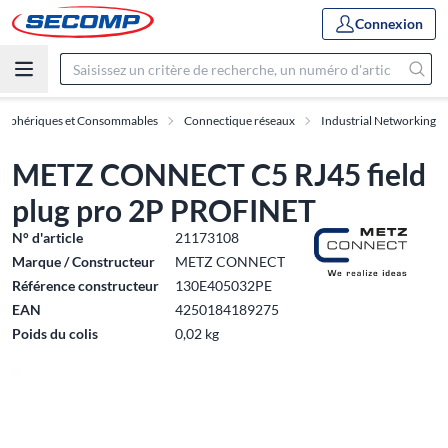
Connexion
ériphériques et Consommables
Connectique réseaux
Industrial Networking
METZ CONNECT C5 RJ45 field
plug pro 2P PROFINET
N° d'article
21173108
Marque / Constructeur
METZ CONNECT
Référence constructeur
130E405032PE
EAN
4250184189275
Poids du colis
0,02 kg