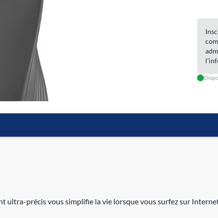
Insc
com
admi
l'in
Dispo
nt ultra-précis vous simplifie la vie lorsque vous surfez sur Internet