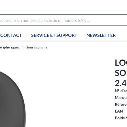
CONTACT
SERVICE ET SUPPORT
NEWSLETTER
ériphériques
Souris sans fils
LO
SO
2.
N° d'ar
Marque
Référe
EAN
Poids 