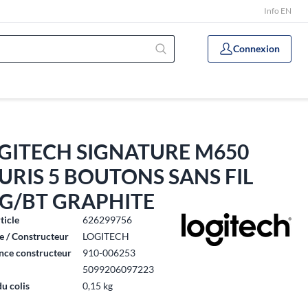
Info EN
Connexion
GITECH SIGNATURE M650
URIS 5 BOUTONS SANS FIL
4G/BT GRAPHITE
ticle
626299756
 / Constructeur
LOGITECH
nce constructeur
910-006253
5099206097223
du colis
0,15 kg