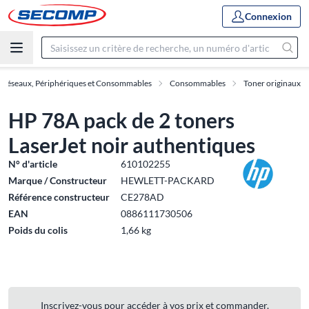
Connexion
Réseaux, Périphériques et Consommables
Consommables
Toner originaux
HP 78A pack de 2 toners
LaserJet noir authentiques
N° d'article
610102255
Marque / Constructeur
HEWLETT-PACKARD
Référence constructeur
CE278AD
EAN
0886111730506
Poids du colis
1,66 kg
Inscrivez-vous pour accéder à vos prix et commander.