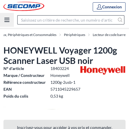
Connexion
eaux, Périphériques et Consommables
Périphériques
Lecteur de code barre
HONEYWELL Voyager 1200g
Scanner Laser USB noir
N° d'article
18403224
Marque / Constructeur
Honeywell
Référence constructeur
1200g-2usb-1
EAN
5711045229657
Poids du colis
0,53 kg
Inscrivez-vous pour accéder à vos prix et commander.