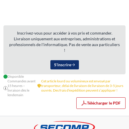
Inscrivez-vous pour accéder à vos prix et commander.
Livraison uniquement aux entreprises, administrations et
professionnels de l'informatique. Pas de vente aux particuliers
!
S'inscrire
Disponible
Commandes avant
Cet article lourd ou volumineux est envoyé par
15 heures –
transporteur, délai de livraison de livraison de 3-5 jours
livraison dès le
ouvrés. Des frais d’expédition peuvent s’appliquer !
lendemain
Télécharger le PDF