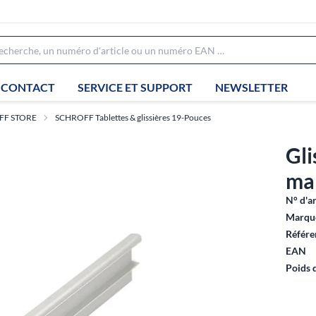
CONTACT
SERVICE ET SUPPORT
NEWSLETTER
FF STORE
SCHROFF Tablettes & glissières 19-Pouces
Gl
mal
N° d'ar
Marque
Référe
EAN
Poids 