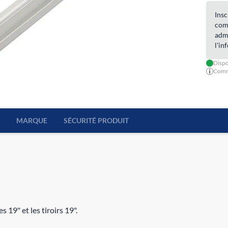
Insc
com
admi
l'in
Dispo
Comma
MARQUE
SÉCURITÉ PRODUIT
19" et les tiroirs 19".