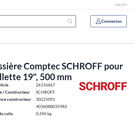
Info EN
Connexion
issière Comptec SCHROFF pour
lette 19", 500 mm
ticle
26156667
 / Constructeur
SCHROFF
nce constructeur
30225091
4036088035982
du colis
0,396 kg