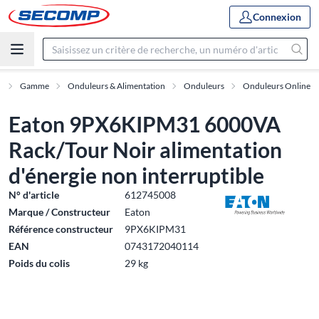
Connexion
l
Gamme
Onduleurs & Alimentation
Onduleurs
Onduleurs Online
Eaton 9PX6KIPM31 6000VA
Rack/Tour Noir alimentation
d'énergie non interruptible
N° d'article
612745008
Marque / Constructeur
Eaton
Référence constructeur
9PX6KIPM31
EAN
0743172040114
Poids du colis
29 kg