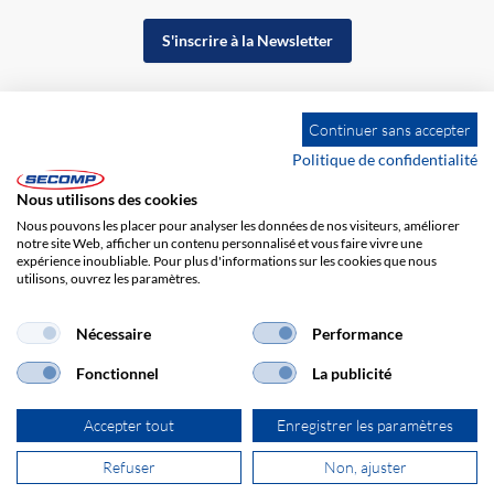
S'inscrire à la Newsletter
Continuer sans accepter
Politique de confidentialité
Nous utilisons des cookies
Nous pouvons les placer pour analyser les données de nos visiteurs, améliorer
notre site Web, afficher un contenu personnalisé et vous faire vivre une
expérience inoubliable. Pour plus d'informations sur les cookies que nous
utilisons, ouvrez les paramètres.
Impression
CGV
Responsabilité
Protection des données
Nécessaire
Performance
Fonctionnel
La publicité
Accepter tout
Enregistrer les paramètres
Refuser
Non, ajuster
© 2026 SECOMP France SARL. Tous droits réservés.
powered by polynorm