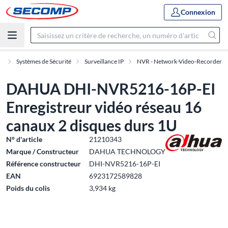
Connexion
e
Systèmes de Sécurité
Surveillance IP
NVR - Network-Video-Recorder
DAHUA DHI-NVR5216-16P-EI
Enregistreur vidéo réseau 16
canaux 2 disques durs 1U
N° d'article
21210343
Marque / Constructeur
DAHUA TECHNOLOGY
Référence constructeur
DHI-NVR5216-16P-EI
EAN
6923172589828
Poids du colis
3,934 kg