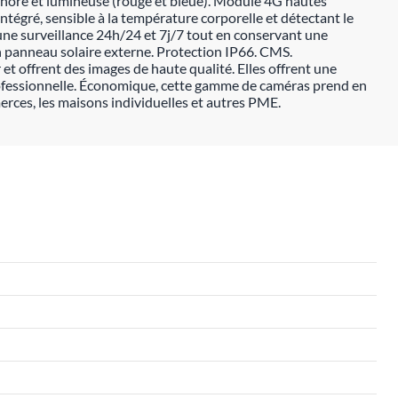
sonore et lumineuse (rouge et bleue). Module 4G hautes
intégré, sensible à la température corporelle et détectant le
une surveillance 24h/24 et 7j/7 tout en conservant une
n panneau solaire externe. Protection IP66. CMS.
et offrent des images de haute qualité. Elles offrent une
 professionnelle. Économique, cette gamme de caméras prend en
mmerces, les maisons individuelles et autres PME.