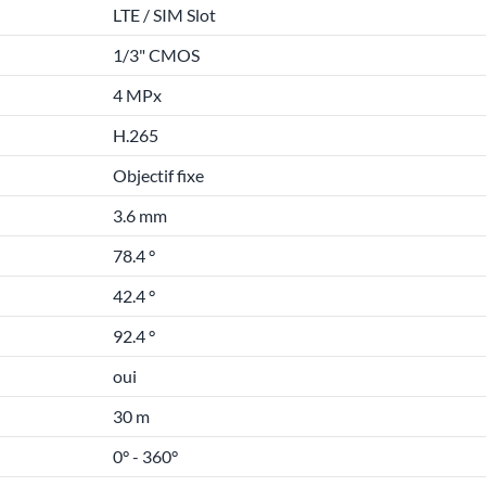
LTE / SIM Slot
1/3" CMOS
4 MPx
H.265
Objectif fixe
3.6 mm
78.4 °
42.4 °
92.4 °
oui
30 m
0° - 360°