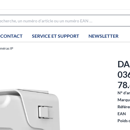
CONTACT
SERVICE ET SUPPORT
NEWSLETTER
méras IP
DA
03
78.
N° d'ar
Marque
Référe
EAN
Poids 