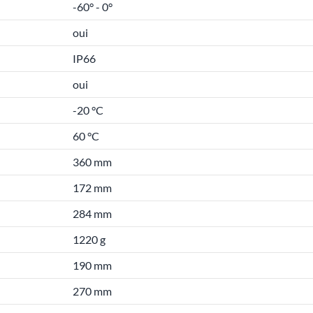
-60° - 0°
oui
IP66
oui
-20 °C
60 °C
360 mm
172 mm
284 mm
1220 g
190 mm
270 mm