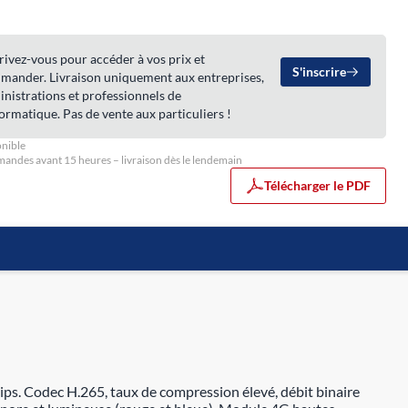
rivez-vous pour accéder à vos prix et
S'inscrire
mander. Livraison uniquement aux entreprises,
nistrations et professionnels de
formatique. Pas de vente aux particuliers !
nible
ndes avant 15 heures – livraison dès le lendemain
Télécharger le PDF
ps. Codec H.265, taux de compression élevé, débit binaire