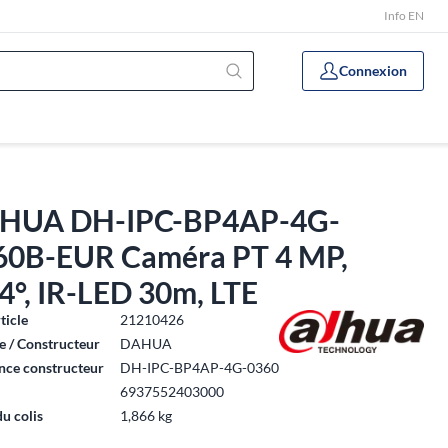
Info EN
Connexion
HUA DH-IPC-BP4AP-4G-
60B-EUR Caméra PT 4 MP,
4°, IR-LED 30m, LTE
ticle
21210426
 / Constructeur
DAHUA
nce constructeur
DH-IPC-BP4AP-4G-0360
6937552403000
du colis
1,866 kg