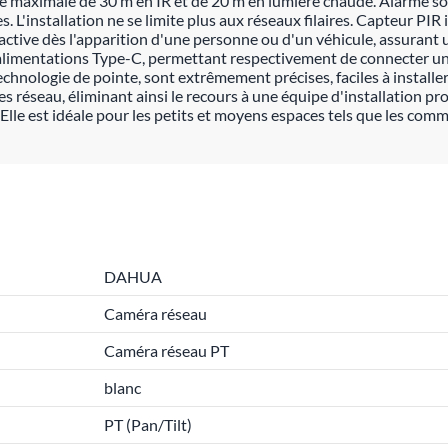
tée maximale de 30 m en IR et de 20 m en lumière chaude. Alarme 
L'installation ne se limite plus aux réseaux filaires. Capteur PIR 
active dès l'apparition d'une personne ou d'un véhicule, assurant 
s alimentations Type-C, permettant respectivement de connecter u
nologie de pointe, sont extrêmement précises, faciles à installer 
les réseau, éliminant ainsi le recours à une équipe d'installation
u. Elle est idéale pour les petits et moyens espaces tels que les co
DAHUA
Caméra réseau
Caméra réseau PT
blanc
PT (Pan/Tilt)