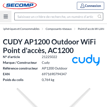
Connexion
Périphériques et Consommables
Composants réseaux
Point d'accès W-LAN
CUDY AP1200 Outdoor WiFi
Point d'accès, AC1200
N° d'article
21225022
Marque / Constructeur
Cudy
Référence constructeur
AP1200 Outdoor
EAN
6971690794347
Poids du colis
0,764 kg