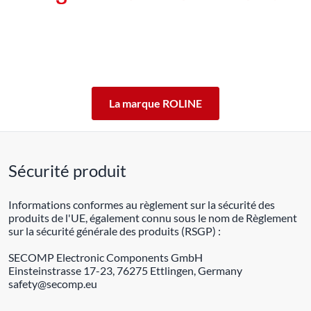
Les produits de la marque ROLINE ont été conçus pour un
usage professionnel intensif.
En offrant 5 ans de garantie de fonctionnement des produits
ROLINE, nous vous garantissons cette qualité.
ROLINE ― La qualité fait la différence.
La marque ROLINE
Sécurité produit
Informations conformes au règlement sur la sécurité des
produits de l'UE, également connu sous le nom de Règlement
sur la sécurité générale des produits (RSGP) :
SECOMP Electronic Components GmbH
Einsteinstrasse 17-23, 76275 Ettlingen, Germany
safety@secomp.eu