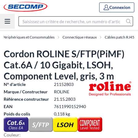
Connexion
, Périphériques et Consommables
Connectique réseaux
Câbles patch RJ45
Cordon ROLINE S/FTP(PiMF)
Cat.6A / 10 Gigabit, LSOH,
Component Level, gris, 3 m
N° d'article
21152803
Marque / Constructeur
ROLINE
Référence constructeur
21.15.2803
EAN
7611990152940
Poids du colis
0,118 kg
Couleur: