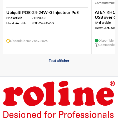
Commutateurs K
ATEN KH150
Ubiquiti POE-24-24W-G Injecteur PoE
USB over Cat
N° d'article
21220038
N° d'article
Herst.-Art.-Nr.:
POE-24-24W-G
Herst.-Art.-Nr.:
Disponible
Disponible env. 9 nov. 2026
Commandes ava
Tout afficher