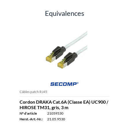
Equivalences
Câbles patch RJ45
Cordon DRAKA Cat.6A (Classe EA) UC900 /
HIROSE TM31, gris, 3 m
N° d'article
21059530
Herst.-Art.-Nr.:
21.05.9530