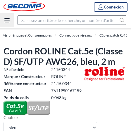
Connexion
, Périphériques et Consommables
Connectique réseaux
Câbles patch RJ45
Cordon ROLINE Cat.5e (Classe
D) SF/UTP AWG26, bleu, 2 m
N° d'article
21150344
Marque / Constructeur
ROLINE
Référence constructeur
21.15.0344
EAN
7611990167159
Poids du colis
0,068 kg
Couleur: