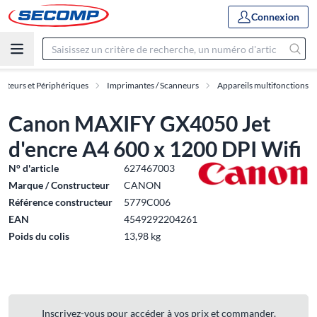
Connexion
ateurs et Périphériques
Imprimantes / Scanneurs
Appareils multifonctions
Canon MAXIFY GX4050 Jet
d'encre A4 600 x 1200 DPI Wifi
N° d'article
627467003
Marque / Constructeur
CANON
Référence constructeur
5779C006
EAN
4549292204261
Poids du colis
13,98 kg
Inscrivez-vous pour accéder à vos prix et commander.