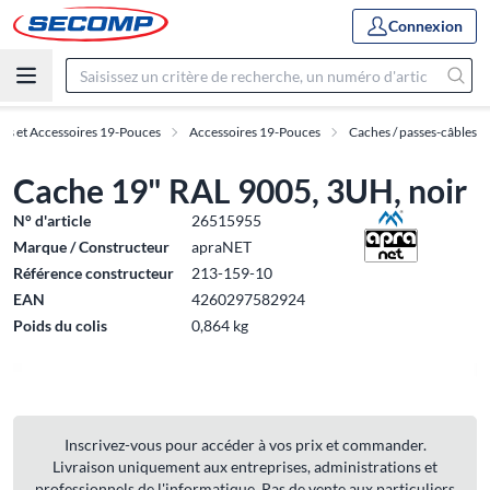
Connexion
es et Accessoires 19-Pouces
Accessoires 19-Pouces
Caches / passes-câbles
Cache 19" RAL 9005, 3UH, noir
N° d'article
26515955
Marque / Constructeur
apraNET
Référence constructeur
213-159-10
EAN
4260297582924
Poids du colis
0,864 kg
Inscrivez-vous pour accéder à vos prix et commander.
Livraison uniquement aux entreprises, administrations et
professionnels de l'informatique. Pas de vente aux particuliers