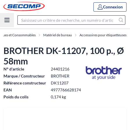
Connexion
riques et Consommables
Matériel de bureau
Accessoires pour étiquetteuses
BROTHER DK-11207, 100 p., Ø
58mm
N° d'article
24401216
Marque / Constructeur
BROTHER
Référence constructeur
DK11207
EAN
4977766628174
Poids du colis
0,174 kg