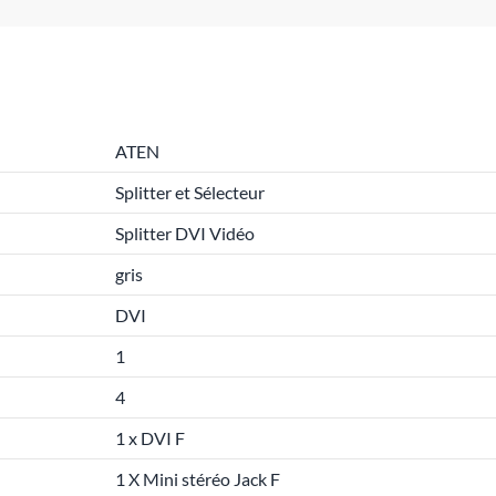
ATEN
Splitter et Sélecteur
Splitter DVI Vidéo
gris
DVI
1
4
1 x DVI F
1 X Mini stéréo Jack F