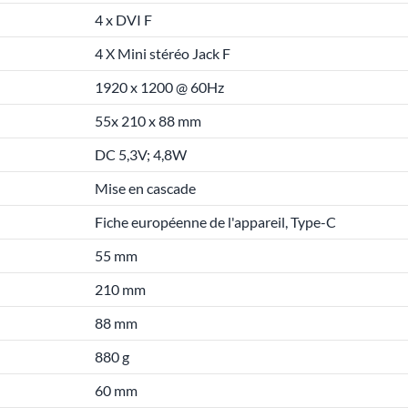
4 x DVI F
4 X Mini stéréo Jack F
1920 x 1200 @ 60Hz
55x 210 x 88 mm
DC 5,3V; 4,8W
Mise en cascade
Fiche européenne de l'appareil, Type-C
55 mm
210 mm
88 mm
880 g
60 mm