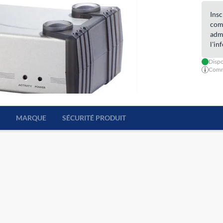
Insc
com
admi
l'in
Dispo
Comma
MARQUE
SÉCURITÉ PRODUIT