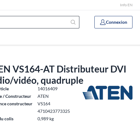
Info EN
Connexion
EN VS164-AT Distributeur DVI
io/vidéo, quadruple
ticle
14016409
 / Constructeur
ATEN
nce constructeur
VS164
4710423773325
du colis
0,989 kg