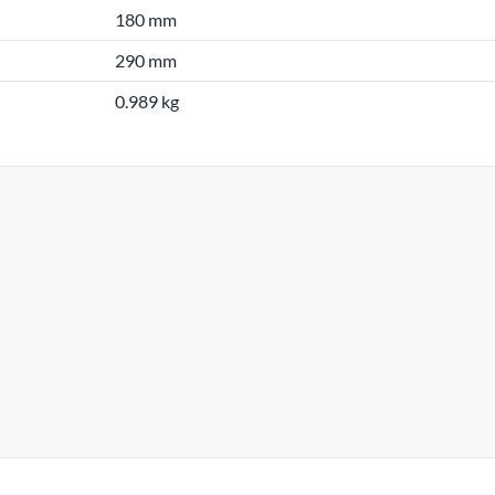
180 mm
290 mm
0.989 kg