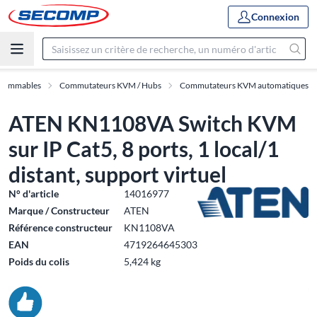
Connexion
onsommables
Commutateurs KVM / Hubs
Commutateurs KVM automatiques
ATEN KN1108VA Switch KVM
sur IP Cat5, 8 ports, 1 local/1
distant, support virtuel
N° d'article
14016977
Marque / Constructeur
ATEN
Référence constructeur
KN1108VA
EAN
4719264645303
Poids du colis
5,424 kg