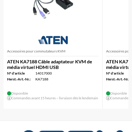
Accessoires pour commutateurs KVM
Accessoires po
ATEN KA7188 Câble adaptateur KVM de
ATEN KA718
média virtuel HDMI USB
média virtu
N° d'article
14017000
N° d'article
Herst.-Art.-Nr.:
KA7188
Herst.-Art.-Nr.:
Disponible
Disponible
Commandes avant 15 heures – livraison dès le lendemain
Commandes ava