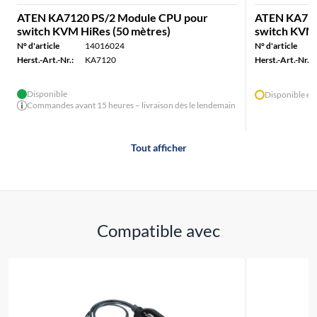
ATEN KA7120 PS/2 Module CPU pour
ATEN KA717
switch KVM HiRes (50 mètres)
switch KVM 
N° d'article
14016024
N° d'article
Herst.-Art.-Nr.:
KA7120
Herst.-Art.-Nr.:
Disponible
Disponible en
Commandes avant 15 heures – livraison dès le lendemain
Tout afficher
Compatible avec