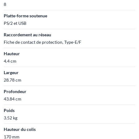
8
Platte-forme soutenue
PS/2 et USB
Raccordement au réseau
Fiche de contact de protection, Type-E/F
Hauteur
4.4 cm
Largeur
28.78 cm
Profondeur
43.84 cm
Poids
3.52 kg
Hauteur du colis
170 mm