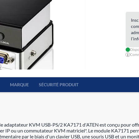
Insc
com
admi
l'in
Dispo
Comma
MARQUE
SÉCURITÉ PRODUIT
odule adaptateur KVM USB-PS/2 KA7171 d'ATEN est conçu pour offri
er IP ou un commutateur KVM matriciel*. Le module KA7171 per
lémentaire par le biais d'un clavier USB, une souris USB et un moni