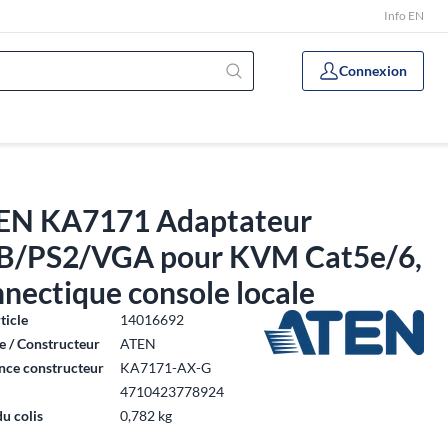
Info EN
Connexion
EN KA7171 Adaptateur
B/PS2/VGA pour KVM Cat5e/6,
nectique console locale
ticle
14016692
 / Constructeur
ATEN
nce constructeur
KA7171-AX-G
4710423778924
du colis
0,782 kg