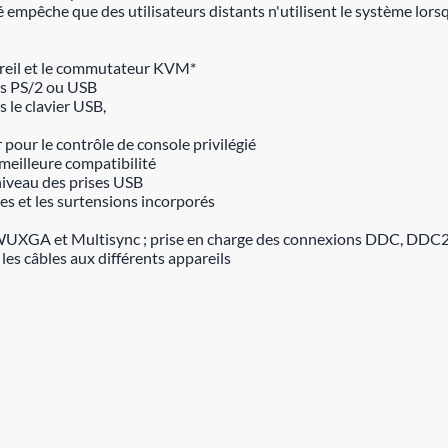
é empêche que des utilisateurs distants n'utilisent le système lors
pareil et le commutateur KVM*
ris PS/2 ou USB
 le clavier USB,
our le contrôle de console privilégié
meilleure compatibilité
niveau des prises USB
es et les surtensions incorporés
UXGA et Multisync ; prise en charge des connexions DDC, DDC2 
er les câbles aux différents appareils