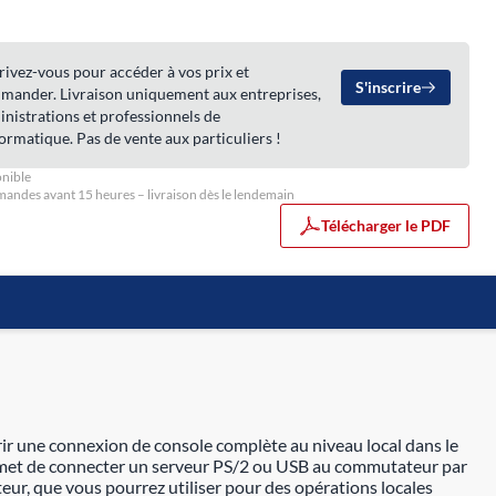
rivez-vous pour accéder à vos prix et
S'inscrire
mander. Livraison uniquement aux entreprises,
nistrations et professionnels de
formatique. Pas de vente aux particuliers !
nible
ndes avant 15 heures – livraison dès le lendemain
Télécharger le PDF
r une connexion de console complète au niveau local dans le
met de connecter un serveur PS/2 ou USB au commutateur par
teur, que vous pourrez utiliser pour des opérations locales