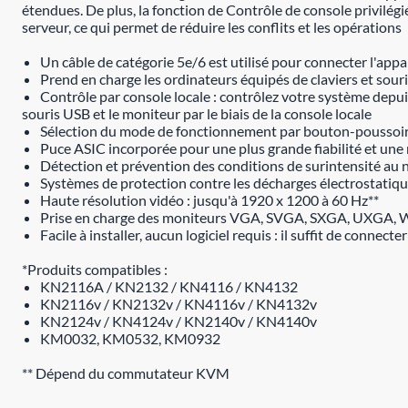
étendues. De plus, la fonction de Contrôle de console privilégi
serveur, ce qui permet de réduire les conflits et les opérations
Un câble de catégorie 5e/6 est utilisé pour connecter l'ap
Prend en charge les ordinateurs équipés de claviers et sou
Contrôle par console locale : contrôlez votre système depuis
souris USB et le moniteur par le biais de la console locale
Sélection du mode de fonctionnement par bouton-poussoir p
Puce ASIC incorporée pour une plus grande fiabilité et une 
Détection et prévention des conditions de surintensité au 
Systèmes de protection contre les décharges électrostatiqu
Haute résolution vidéo : jusqu'à 1920 x 1200 à 60 Hz**
Prise en charge des moniteurs VGA, SVGA, SXGA, UXGA, W
Facile à installer, aucun logiciel requis : il suffit de connect
*Produits compatibles :
KN2116A / KN2132 / KN4116 / KN4132
KN2116v / KN2132v / KN4116v / KN4132v
KN2124v / KN4124v / KN2140v / KN4140v
KM0032, KM0532, KM0932
** Dépend du commutateur KVM