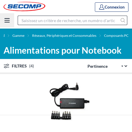
Connexion
pal
Gamme
Réseaux, Périphériques et Consommables
Composants PC
Alimentations pour Notebook
FILTRES
(4)