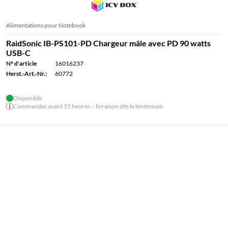
Alimentations pour Notebook
RaidSonic IB-PS101-PD Chargeur mâle avec PD 90 watts
USB-C
N° d'article
16016237
Herst.-Art.-Nr.:
60772
Disponible
Commandes avant 15 heures – livraison dès le lendemain