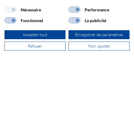
FR-77183 Croissy Beaubourg
Nécessaire
Performance
Fonctionnel
La publicité
+33 1 64 80 92 30
Accepter tout
Enregistrer les paramètres
vente@secomp.fr
Refuser
Non, ajuster
S'inscrire à la Newsletter