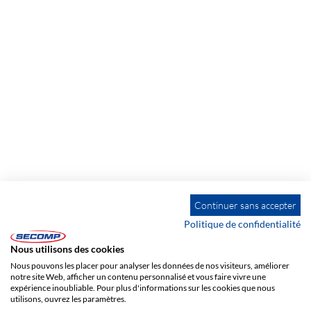
Continuer sans accepter
Politique de confidentialité
Nous utilisons des cookies
ADRESSE
Nous pouvons les placer pour analyser les données de nos visiteurs, améliorer
SECOMP France
notre site Web, afficher un contenu personnalisé et vous faire vivre une
Allée des Sarments
expérience inoubliable. Pour plus d'informations sur les cookies que nous
utilisons, ouvrez les paramètres.
Bâtiment F - Lot 9