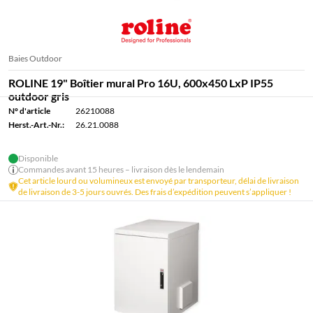
Baies Outdoor
ROLINE 19" Boîtier mural Pro 16U, 600x450 LxP IP55
outdoor gris
N° d'article
26210088
Herst.-Art.-Nr.:
26.21.0088
Disponible
Commandes avant 15 heures – livraison dès le lendemain
Cet article lourd ou volumineux est envoyé par transporteur, délai de livraison
de livraison de 3-5 jours ouvrés. Des frais d’expédition peuvent s’appliquer !