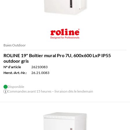
Baies Outdoor
ROLINE 19" Boîtier mural Pro 7U, 600x600 LxP IP55
outdoor gris
N° d'article
26210083
Herst.-Art.-Nr.:
26.21.0083
Disponible
Commandes avant 15 heures – livraison dès le lendemain