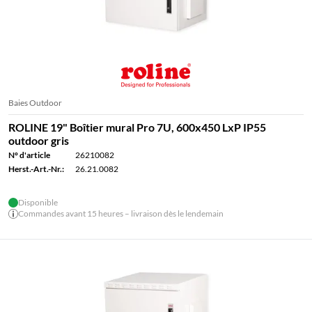
Baies Outdoor
ROLINE 19" Boîtier mural Pro 7U, 600x450 LxP IP55
outdoor gris
N° d'article
26210082
Herst.-Art.-Nr.:
26.21.0082
Disponible
Commandes avant 15 heures – livraison dès le lendemain