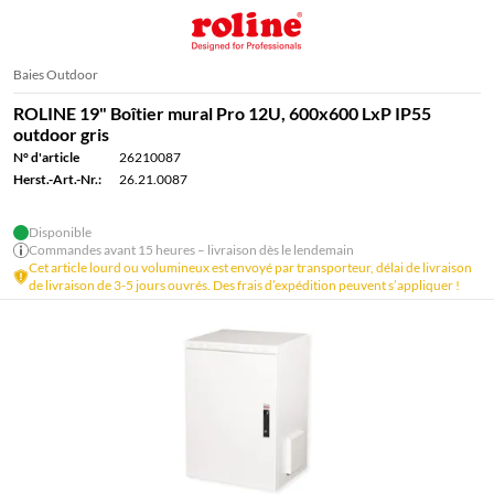
Baies Outdoor
ROLINE 19" Boîtier mural Pro 12U, 600x600 LxP IP55
outdoor gris
N° d'article
26210087
Herst.-Art.-Nr.:
26.21.0087
Disponible
Commandes avant 15 heures – livraison dès le lendemain
Cet article lourd ou volumineux est envoyé par transporteur, délai de livraison
de livraison de 3-5 jours ouvrés. Des frais d’expédition peuvent s’appliquer !