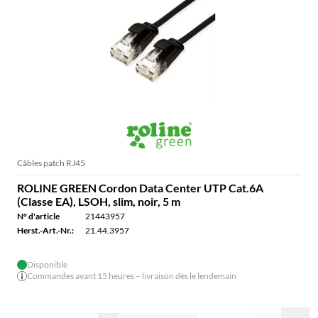
Câbles patch RJ45
ROLINE GREEN Cordon Data Center UTP Cat.6A
(Classe EA), LSOH, slim, noir, 5 m
N° d'article
21443957
Herst.-Art.-Nr.:
21.44.3957
Disponible
Commandes avant 15 heures – livraison dès le lendemain