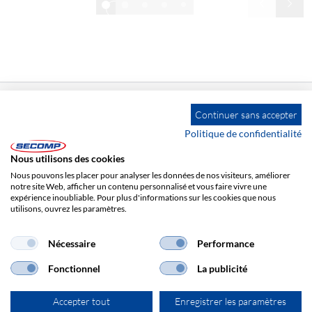
1/32
Afficher tout
Continuer sans accepter
Politique de confidentialité
ADRESSE
Nous utilisons des cookies
SECOMP France
Nous pouvons les placer pour analyser les données de nos visiteurs, améliorer
Allée des Sarments
notre site Web, afficher un contenu personnalisé et vous faire vivre une
expérience inoubliable. Pour plus d'informations sur les cookies que nous
Bâtiment F - Lot 9
utilisons, ouvrez les paramètres.
FR-77183 Croissy Beaubourg
Nécessaire
Performance
+33 1 64 80 92 30
Fonctionnel
La publicité
vente@secomp.fr
Accepter tout
Enregistrer les paramètres